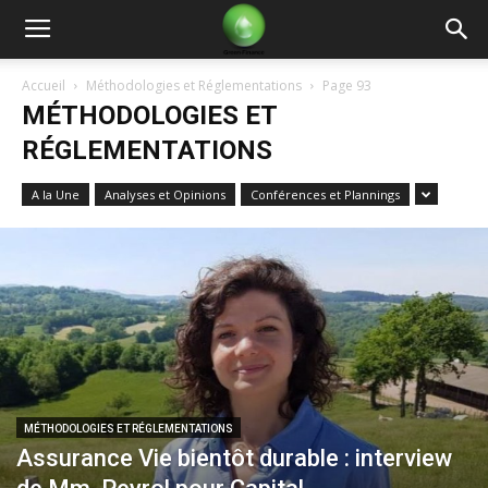
Green
Accueil
Méthodologies et Réglementations
Page 93
MÉTHODOLOGIES ET
Finance
RÉGLEMENTATIONS
A la Une
Analyses et Opinions
Conférences et Plannings
MÉTHODOLOGIES ET RÉGLEMENTATIONS
Assurance Vie bientôt durable : interview