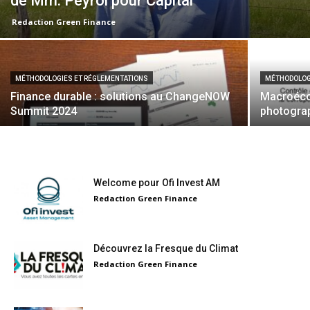
de Mm. Peyrol pour Capital
Redaction Green Finance
MÉTHODOLOGIES ET RÉGLEMENTATIONS
MÉTHODOLOG
Finance durable : solutions au ChangeNOW
Macroécon
Summit 2024
photograp
Welcome pour Ofi Invest AM
Redaction Green Finance
Découvrez la Fresque du Climat
Redaction Green Finance