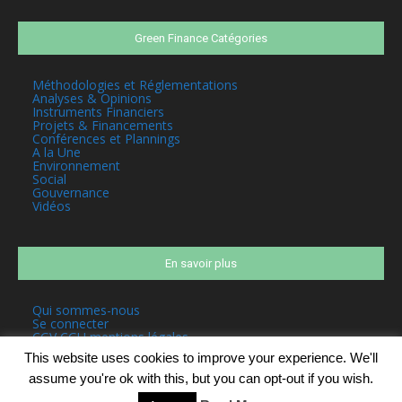
Green Finance Catégories
Méthodologies et Réglementations
Analyses & Opinions
Instruments Financiers
Projets & Financements
Conférences et Plannings
A la Une
Environnement
Social
Gouvernance
Vidéos
En savoir plus
Qui sommes-nous
Se connecter
CGV CGU mentions légales
This website uses cookies to improve your experience. We'll
assume you're ok with this, but you can opt-out if you wish.