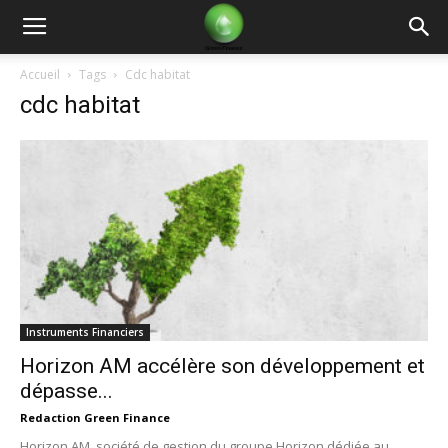
Green
Accueil
Tags
Cdc habitat
cdc habitat
Finance
Instruments Financiers
Horizon AM accélère son développement et
dépasse...
Redaction Green Finance
Horizon AM, société de gestion du groupe Horizon dédiée au