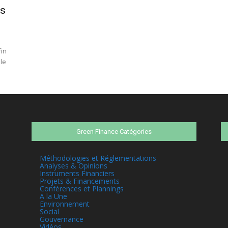
es
fin
le
Green Finance Catégories
Méthodologies et Réglementations
Analyses & Opinions
Instruments Financiers
Projets & Financements
Conférences et Plannings
A la Une
Environnement
Social
Gouvernance
Vidéos