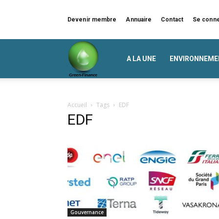
Devenir membre
Annuaire
Contact
Se conn
Green
A LA UNE
ENVIRONNEME
Finance
Accueil
Tags
EDF
EDF
Gouvernance