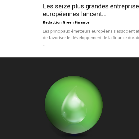
Les seize plus grandes entrepris
européennes lancent...
Redaction Green Finance
Les principaux émetteurs européens s’associent a
de favoriser le développement de la finance durab
...