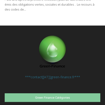
émis des obligations vertes, sociales et durables . Le recours à
des codes de...
Contactez-nous:
***contact[[AT]]green-finance.fr***
Green Finance Catégories