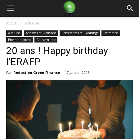
Green
Accueil
A la Une
A la Une
Analyses et Opinions
Conférences et Plannings
Entreprise
Finance
Environnement
Gouvernance
20 ans ! Happy birthday
l’ERAFP
Par
Redaction Green Finance
-
17 janvier 2025