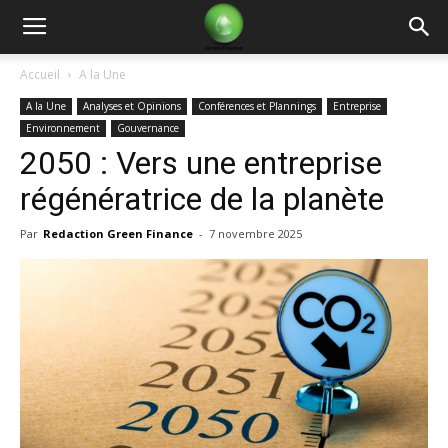
Green
Accueil
A la Une
A la Une
Analyses et Opinions
Conférences et Plannings
Entreprise
Finance
Environnement
Gouvernance
2050 : Vers une entreprise
régénératrice de la planète
Par
Redaction Green Finance
-
7 novembre 2025