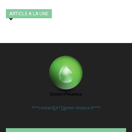
ARTICLE A LA UNE
Contactez-nous:
***contact[[AT]]green-finance.fr***