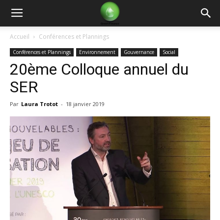
Green
Accueil
Conférences et Plannings
Conférences et Plannings
Environnement
Gouvernance
Social
Finance
20ème Colloque annuel du
SER
Par
Laura Trotot
-
18 janvier 2019