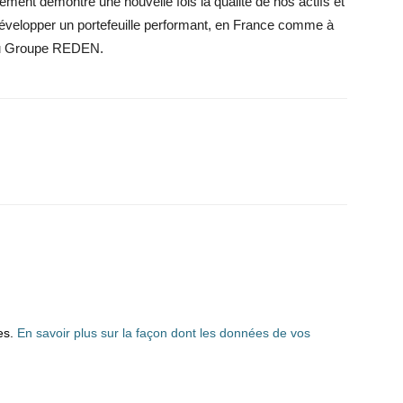
ement démontre une nouvelle fois la qualité de nos actifs et
développer un portefeuille performant, en France comme à
t du Groupe REDEN.
les.
En savoir plus sur la façon dont les données de vos