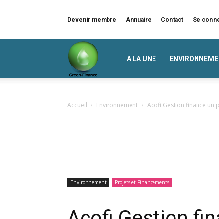
Devenir membre
Annuaire
Contact
Se conn
Green
A LA UNE
ENVIRONNEME
Finance
Accueil
Environnement
Acofi Gestion finance un 
Environnement
Projets et Financements
Acofi Gestion fin