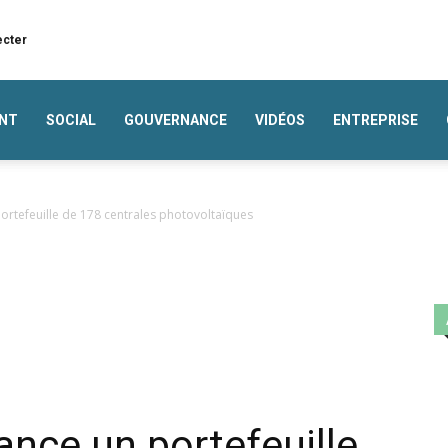
ecter
NT
SOCIAL
GOUVERNANCE
VIDÉOS
ENTREPRISE
portefeuille de 178 centrales photovoltaïques
ance un portefeuille