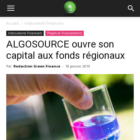
Green
Accueil
Instruments Financiers
Instruments Financiers
Projets et Financements
Finance
ALGOSOURCE ouvre son
capital aux fonds régionaux
Par
Redaction Green Finance
-
18 janvier 2019