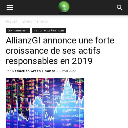
Green
Accueil
Environnement
Environnement
Instruments Financiers
Finance
AllianzGI annonce une forte
croissance de ses actifs
responsables en 2019
Par
Redaction Green Finance
-
2 mai 2020