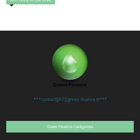
Contactez-nous:
***contact[[AT]]green-finance.fr***
Green Finance Catégories