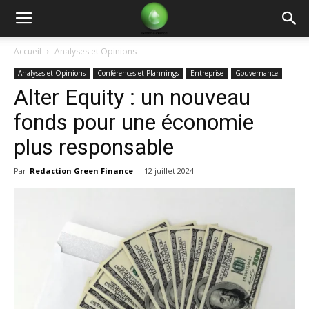
Green
Accueil
Analyses et Opinions
Analyses et Opinions
Conférences et Plannings
Entreprise
Gouvernance
Finance
Alter Equity : un nouveau
fonds pour une économie
plus responsable
Par
Redaction Green Finance
-
12 juillet 2024