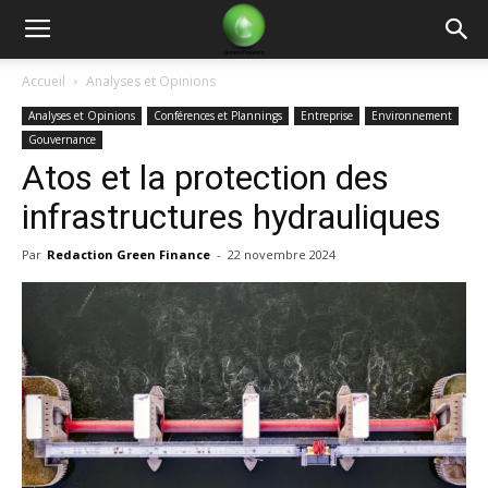
Green
Accueil
Analyses et Opinions
Analyses et Opinions
Conférences et Plannings
Entreprise
Environnement
Finance
Gouvernance
Atos et la protection des
infrastructures hydrauliques
Par
Redaction Green Finance
-
22 novembre 2024