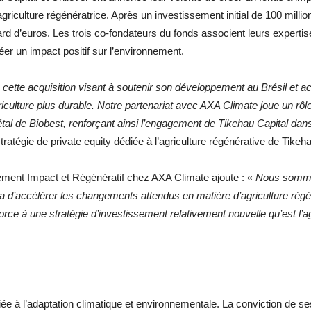
l’agriculture régénératrice. Après un investissement initial de 100 mill
liard d’euros. Les trois co-fondateurs du fonds associent leurs experti
éer un impact positif sur l’environnement.
tte acquisition visant à soutenir son développement au Brésil et accé
griculture plus durable. Notre partenariat avec AXA Climate joue un rô
étal de Biobest, renforçant ainsi l’engagement de Tikehau Capital dans
tratégie de private equity dédiée à l’agriculture régénérative de Tikeha
cement Impact et Régénératif chez AXA Climate ajoute : «
Nous sommes 
a d’accélérer les changements attendus en matière d’agriculture régén
ce à une stratégie d’investissement relativement nouvelle qu’est l’ag
ée à l’adaptation climatique et environnementale. La conviction de s