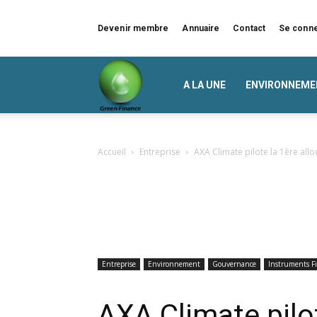
Devenir membre
Annuaire
Contact
Se conn
Green
A LA UNE
ENVIRONNEME
Finance
Accueil
Entreprise
AXA Climate pilote la 1ère allo
Entreprise
Environnement
Gouvernance
Instruments Fi
AXA Climate pilot