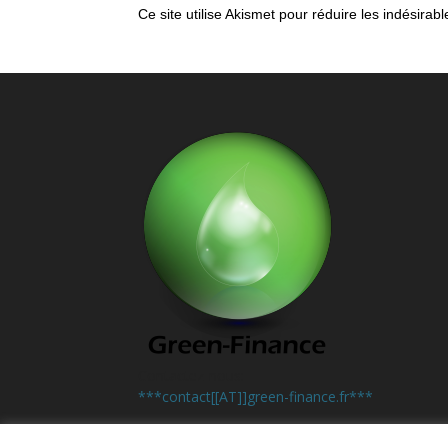
Ce site utilise Akismet pour réduire les indésirab
Contactez-nous:
***contact[[AT]]green-finance.fr***