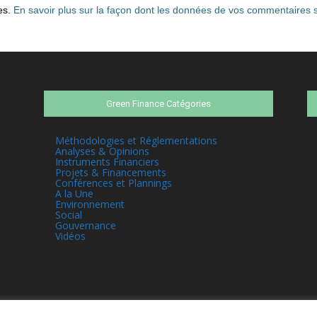
les.
En savoir plus sur la façon dont les données de vos commentaires s
Green Finance Catégories
Méthodologies et Réglementations
Analyses & Opinions
Instruments Financiers
Projets & Financements
Conférences et Plannings
A la Une
Environnement
Social
Gouvernance
Vidéos