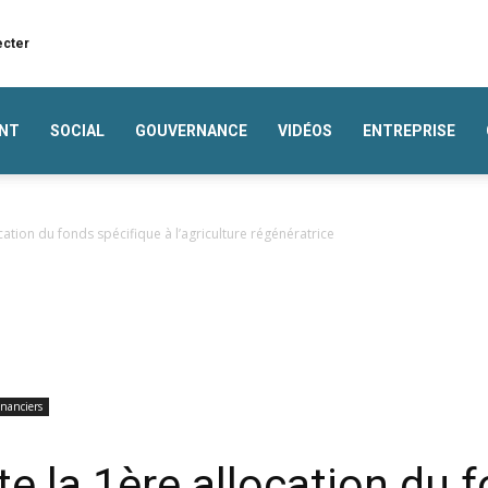
ecter
NT
SOCIAL
GOUVERNANCE
VIDÉOS
ENTREPRISE
cation du fonds spécifique à l’agriculture régénératrice
nanciers
e la 1ère allocation du 