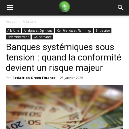
Green
Accueil
A la Une
A la Une
Analyses et Opinions
Conférences et Plannings
Entreprise
Finance
Environnement
Gouvernance
Banques systémiques sous
tension : quand la conformité
devient un risque majeur
Par
Redaction Green Finance
-
23 janvier 2026