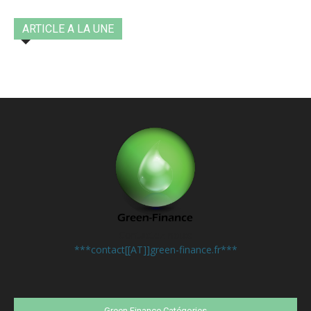
ARTICLE A LA UNE
Contactez-nous:
***contact[[AT]]green-finance.fr***
Green Finance Catégories