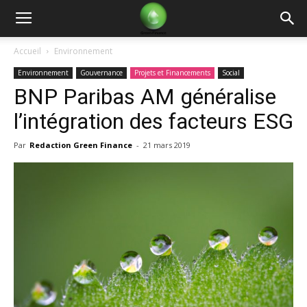
Green
Accueil
Environnement
Environnement
Gouvernance
Projets et Financements
Social
Finance
BNP Paribas AM généralise
l’intégration des facteurs ESG
Par
Redaction Green Finance
-
21 mars 2019