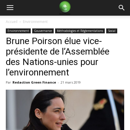
Green
Accueil
Environnement
Environnement
Gouvernance
Méthodologies et Réglementations
Social
Finance
Brune Poirson élue vice-
présidente de l’Assemblée
des Nations-unies pour
l’environnement
Par
Redaction Green Finance
-
21 mars 2019