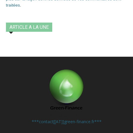
traitées
.
ARTICLE A LA UNE
Contactez-nous:
***contact[[AT]]green-finance.fr***