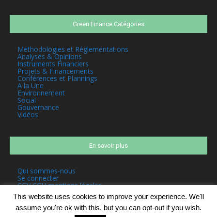
Green Finance Catégories
Méthodologies et Réglementations
Analyses & Opinions
Instruments Financiers
Projets & Financements
Conférences et Plannings
A la Une
Environnement
Social
Gouvernance
Vidéos
En savoir plus
Qui sommes-nous
Se connecter
CGV CGU mentions légales
This website uses cookies to improve your experience. We'll
assume you're ok with this, but you can opt-out if you wish.