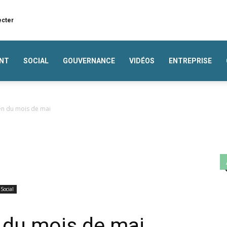
ecter
NT
SOCIAL
GOUVERNANCE
VIDÉOS
ENTREPRISE
en du mois de mai
Social
 du mois de mai