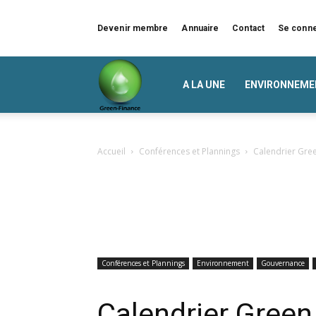
Devenir membre
Annuaire
Contact
Se conn
Green
A LA UNE
ENVIRONNEME
Finance
Accueil
Conférences et Plannings
Calendrier Gre
Conférences et Plannings
Environnement
Gouvernance
Calendrier Green