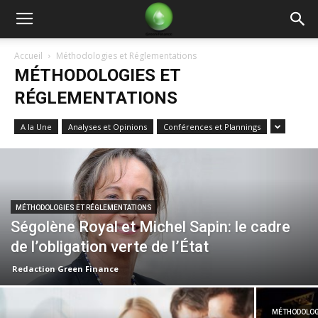
Green
Accueil
Méthodologies et Réglementations
MÉTHODOLOGIES ET
Finance
RÉGLEMENTATIONS
A la Une
Analyses et Opinions
Conférences et Plannings
MÉTHODOLOGIES ET RÉGLEMENTATIONS
Ségolène Royal et Michel Sapin: le cadre
de l’obligation verte de l’État
Redaction Green Finance
MÉTHODOLOG