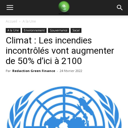
Green
Accueil
A la Une
A la Une
Environnement
Gouvernance
Social
Finance
Climat : Les incendies
incontrôlés vont augmenter
de 50% d’ici à 2100
Par
Redaction Green Finance
-
24 février 2022