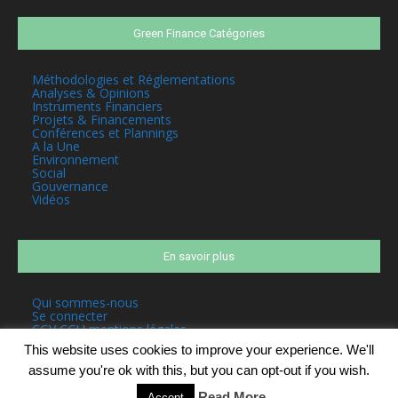
Green Finance Catégories
Méthodologies et Réglementations
Analyses & Opinions
Instruments Financiers
Projets & Financements
Conférences et Plannings
A la Une
Environnement
Social
Gouvernance
Vidéos
En savoir plus
Qui sommes-nous
Se connecter
CGV CGU mentions légales
This website uses cookies to improve your experience. We'll
assume you're ok with this, but you can opt-out if you wish.
Read More
Accept