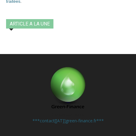
traitées
.
ARTICLE A LA UNE
Contactez-nous:
***contact[[AT]]green-finance.fr***