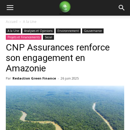
Green
Accueil
A la Une
A la Une
Analyses et Opinions
Environnement
Gouvernance
Finance
Projets et Financements
Social
CNP Assurances renforce
son engagement en
Amazonie
Par
Redaction Green Finance
-
26 juin 2025