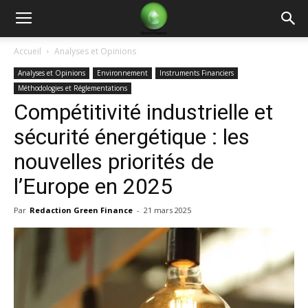
Green
Accueil
Analyses et Opinions
Analyses et Opinions
Environnement
Instruments Financiers
Finance
Méthodologies et Réglementations
Compétitivité industrielle et
sécurité énergétique : les
nouvelles priorités de
l’Europe en 2025
Par
Redaction Green Finance
-
21 mars 2025