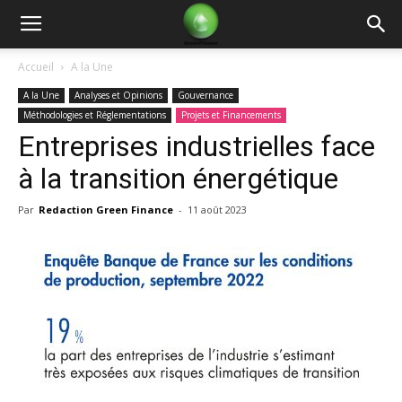
Green
Accueil
A la Une
A la Une
Analyses et Opinions
Gouvernance
Finance
Méthodologies et Réglementations
Projets et Financements
Entreprises industrielles face
à la transition énergétique
Par
Redaction Green Finance
-
11 août 2023