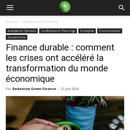
Green
Accueil
Analyses et Opinions
Analyses et Opinions
Conférences et Plannings
Entreprise
Environnement
Finance
Gouvernance
Finance durable : comment
les crises ont accéléré la
transformation du monde
économique
Par
Redaction Green Finance
-
12 juin 2026