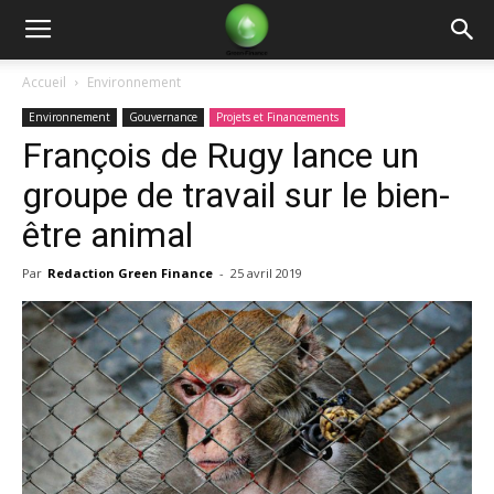
Green
Accueil
Environnement
Environnement
Gouvernance
Projets et Financements
Finance
François de Rugy lance un
groupe de travail sur le bien-
être animal
Par
Redaction Green Finance
-
25 avril 2019