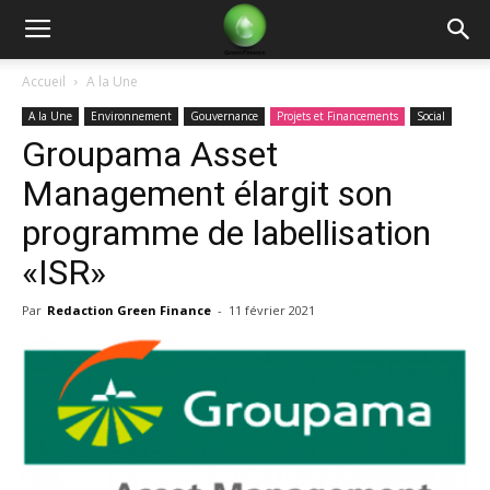
Green
Accueil
A la Une
A la Une
Environnement
Gouvernance
Projets et Financements
Social
Finance
Groupama Asset
Management élargit son
programme de labellisation
«ISR»
Par
Redaction Green Finance
-
11 février 2021