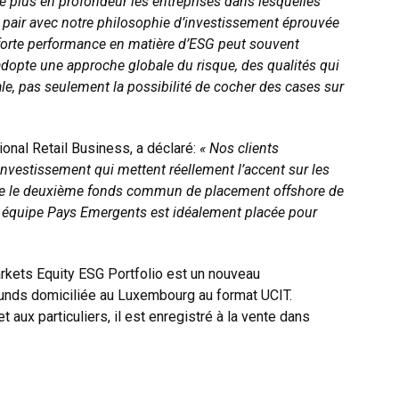
re plus en profondeur les entreprises dans lesquelles
e pair avec notre philosophie d’investissement éprouvée
 forte performance en matière d’ESG peut souvent
 adopte une approche globale du risque, des qualités qui
e, pas seulement la possibilité de cocher des cases sur
onal Retail Business, a déclaré:
« Nos clients
investissement qui mettent réellement l’accent sur les
te le deuxième fonds commun de placement offshore de
quipe Pays Emergents est idéalement placée pour
kets Equity ESG Portfolio est un nouveau
nds domiciliée au Luxembourg au format UCIT.
t aux particuliers, il est enregistré à la vente dans