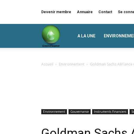
Devenir membre
Annuaire
Contact
Se conn
Green
A LA UNE
ENVIRONNEME
Finance
Accueil
Environnement
Goldman Sachs AM lance un
Environnement
Gouvernance
Instruments Financiers
So
Goldman Sachs 