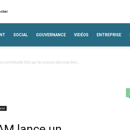
ecter
NT
SOCIAL
GOUVERNANCE
VIDÉOS
ENTREPRISE
 portefeuille ESG sur les actions des marchés...
cial
AM lance un