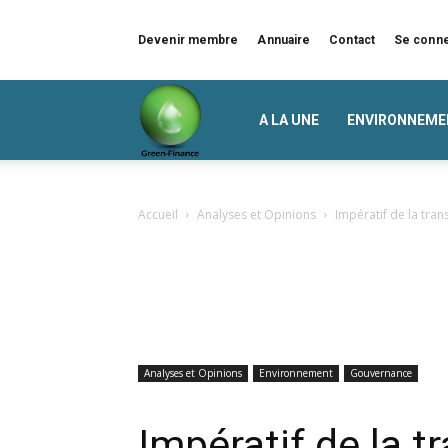
Devenir membre
Annuaire
Contact
Se conn
Green
A LA UNE
ENVIRONNEME
Finance
Accueil
Analyses et Opinions
Impératif de la trans
Analyses et Opinions
Environnement
Gouvernance
Impératif de la t