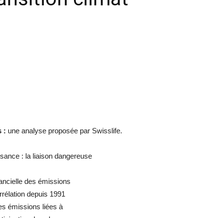
s :
une analyse proposée par Swisslife.
sance : la liaison dangereuse
dancielle des émissions
rrélation depuis 1991
es émissions liées à