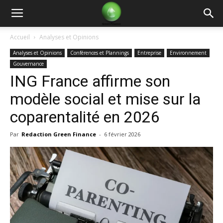
Green
Accueil
Analyses et Opinions
Analyses et Opinions
Conférences et Plannings
Entreprise
Environnement
Finance
Gouvernance
ING France affirme son
modèle social et mise sur la
coparentalité en 2026
Par
Redaction Green Finance
-
6 février 2026