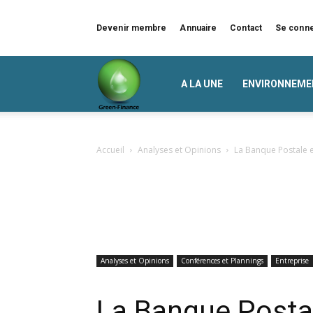
Devenir membre
Annuaire
Contact
Se conn
Green
A LA UNE
ENVIRONNEME
Finance
Accueil
Analyses et Opinions
La Banque Postale e
Analyses et Opinions
Conférences et Plannings
Entreprise
La Banque Postal