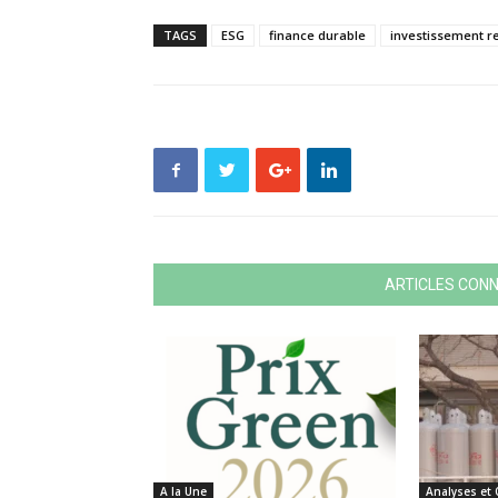
TAGS
ESG
finance durable
investissement r
ARTICLES CON
A la Une
Analyses et