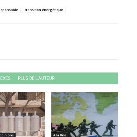
esponsable
transition énergétique
NEXES
PLUS DE L'AUTEUR
 Opinions
A la Une