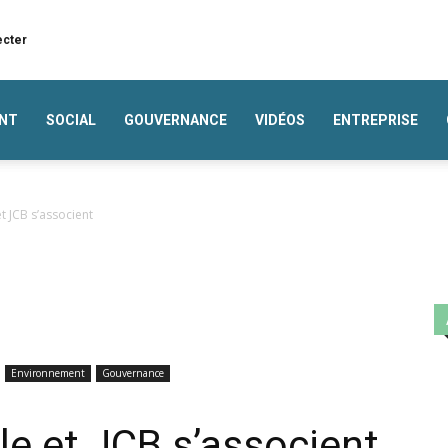
ecter
NT
SOCIAL
GOUVERNANCE
VIDÉOS
ENTREPRISE
t JCB s’associent
Environnement
Gouvernance
e et JCB s’associent