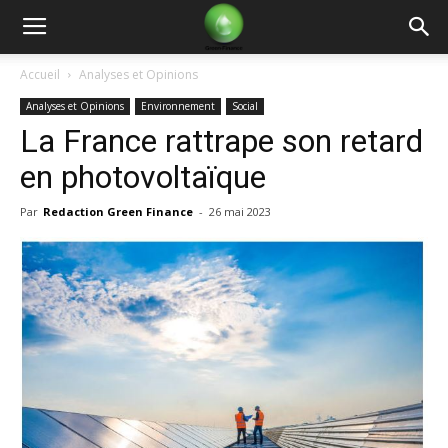
Green
Accueil
Analyses et Opinions
Analyses et Opinions
Environnement
Social
Finance
La France rattrape son retard
en photovoltaïque
Par
Redaction Green Finance
-
26 mai 2023