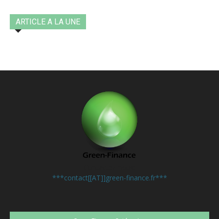
ARTICLE A LA UNE
Contactez-nous:
***contact[[AT]]green-finance.fr***