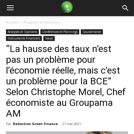
Green
Accueil
Analyses et Opinions
Analyses et Opinions
Conférences et Plannings
Gouvernance
Finance
Instruments Financiers
Social
“La hausse des taux n’est
pas un problème pour
l’économie réelle, mais c’est
un problème pour la BCE”
Selon Christophe Morel, Chef
économiste au Groupama
AM
Par
Redaction Green Finance
-
27 mai 2021