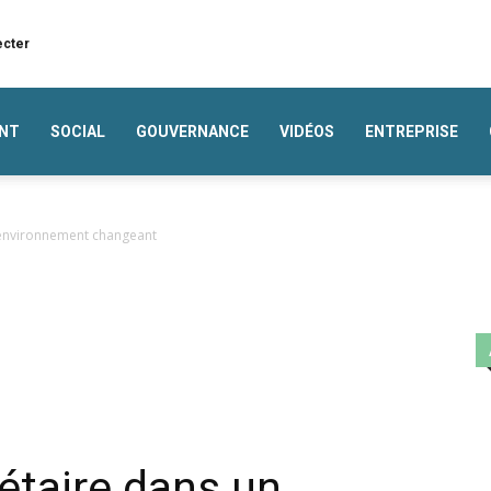
ecter
NT
SOCIAL
GOUVERNANCE
VIDÉOS
ENTREPRISE
 environnement changeant
étaire dans un