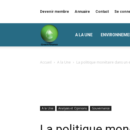
Devenir membre
Annuaire
Contact
Se conn
Green
A LA UNE
ENVIRONNEME
Finance
Accueil
A la Une
La politique monétaire dans un
A la Une
Analyses et Opinions
Gouvernance
La politique mon