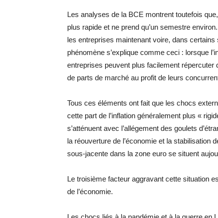
Les analyses de la BCE montrent toutefois que,
plus rapide et ne prend qu’un semestre environ.
les entreprises maintenant voire, dans certain
phénomène s’explique comme ceci : lorsque l’infla
entreprises peuvent plus facilement répercute
de parts de marché au profit de leurs concurren
Tous ces éléments ont fait que les chocs externe
cette part de l’inflation généralement plus « ri
s’atténuent avec l’allégement des goulets d’étran
la réouverture de l’économie et la stabilisation d
sous-jacente dans la zone euro se situent aujour
Le troisième facteur aggravant cette situation e
de l’économie.
Les chocs liés à la pandémie et à la guerre en 