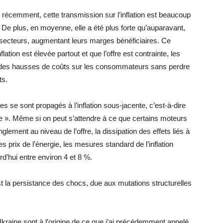
 récemment, cette transmission sur l’inflation est beaucoup
 De plus, en moyenne, elle a été plus forte qu’auparavant,
s secteurs, augmentant leurs marges bénéficiaires. Ce
tion est élevée partout et que l’offre est contrainte, les
r des hausses de coûts sur les consommateurs sans perdre
ts.
s se sont propagés à l’inflation sous-jacente, c’est-à-dire
gide ». Même si on peut s’attendre à ce que certains moteurs
glement au niveau de l’offre, la dissipation des effets liés à
es prix de l’énergie, les mesures standard de l’inflation
d’hui entre environ 4 et 8 %.
st la persistance des chocs, due aux mutations structurelles
Ukraine sont à l’origine de ce que j’ai précédemment appelé