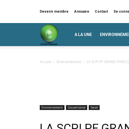
Devenir membre
Annuaire
Contact
Se conn
Green
A LA UNE
ENVIRONNEME
Finance
Accueil
Environnement
LA SCPI PF GRAND PARIS O
Environnement
Gouvernance
Social
LA SCPI PF GRA