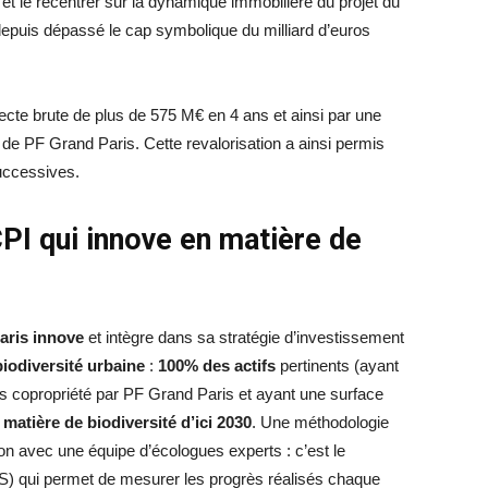
et le recentrer sur la dynamique immobilière du projet du
depuis dépassé le cap symbolique du milliard d’euros
ecte brute de plus de 575 M€ en 4 ans et ainsi par une
 de PF Grand Paris. Cette revalorisation a ainsi permis
uccessives.
I qui innove en matière de
aris innove
et intègre dans sa stratégie d’investissement
biodiversité urbaine
:
100% des actifs
pertinents (ayant
s copropriété par PF Grand Paris et ayant une surface
 matière de biodiversité d’ici 2030
. Une méthodologie
tion avec une équipe d’écologues experts : c’est le
) qui permet de mesurer les progrès réalisés chaque