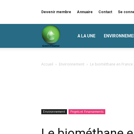
Devenir membre
Annuaire
Contact
Se conn
Green
A LA UNE
ENVIRONNEME
Finance
Accueil
Environnement
Le biométhane en France 
Environnement
Projets et Financements
Le biométhane e