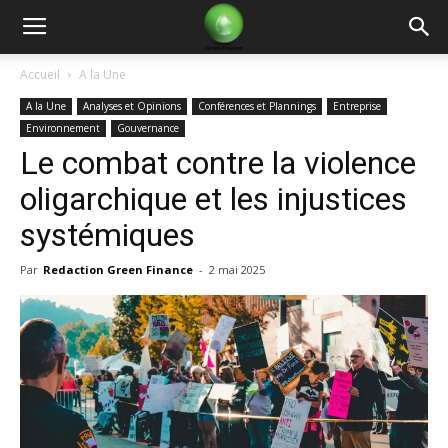
Green
Accueil
A la Une
A la Une
Analyses et Opinions
Conférences et Plannings
Entreprise
Finance
Environnement
Gouvernance
Le combat contre la violence
oligarchique et les injustices
systémiques
Par
Redaction Green Finance
-
2 mai 2025