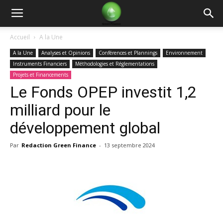
Green
Accueil
A la Une
A la Une
Analyses et Opinions
Conférences et Plannings
Environnement
Finance
Instruments Financiers
Méthodologies et Réglementations
Projets et Financements
Le Fonds OPEP investit 1,2
milliard pour le
développement global
Par
Redaction Green Finance
-
13 septembre 2024