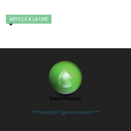
ARTICLE A LA UNE
Contactez-nous:
***contact[[AT]]green-finance.fr***