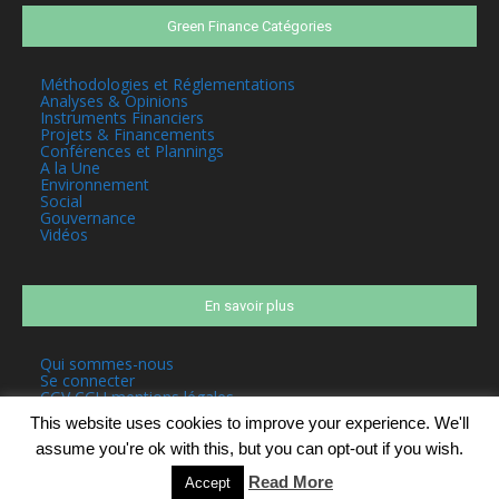
Green Finance Catégories
Méthodologies et Réglementations
Analyses & Opinions
Instruments Financiers
Projets & Financements
Conférences et Plannings
A la Une
Environnement
Social
Gouvernance
Vidéos
En savoir plus
Qui sommes-nous
Se connecter
CGV CGU mentions légales
This website uses cookies to improve your experience. We'll
assume you're ok with this, but you can opt-out if you wish.
Read More
Accept
©