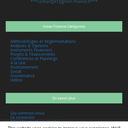
***contact[[AT]]green-finance.fr***
Green Finance Catégories
Méthodologies et Réglementations
Analyses & Opinions
Instruments Financiers
Projets & Financements
Conférences et Plannings
A la Une
Environnement
Social
Gouvernance
Vidéos
En savoir plus
Qui sommes-nous
Se connecter
CGV CGU mentions légales