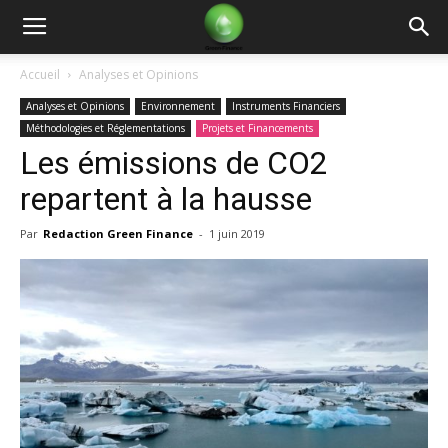
Green
Accueil
Analyses et Opinions
Analyses et Opinions
Environnement
Instruments Financiers
Finance
Méthodologies et Réglementations
Projets et Financements
Les émissions de CO2
repartent à la hausse
Par
Redaction Green Finance
-
1 juin 2019