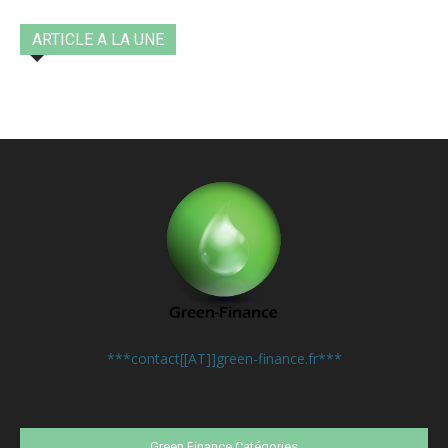
ARTICLE A LA UNE
Contactez-nous:
***contact[[AT]]green-finance.fr***
Green Finance Catégories