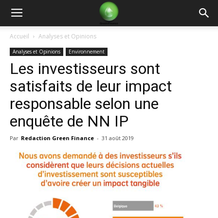
Green
Accueil
Analyses et Opinions
Analyses et Opinions
Environnement
Finance
Les investisseurs sont
satisfaits de leur impact
responsable selon une
enquête de NN IP
Par
Redaction Green Finance
-
31 août 2019