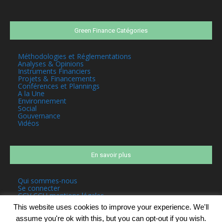
Green Finance Catégories
Méthodologies et Réglementations
Analyses & Opinions
Instruments Financiers
Projets & Financements
Conférences et Plannings
A la Une
Environnement
Social
Gouvernance
Vidéos
En savoir plus
Qui sommes-nous
Se connecter
CGV CGU mentions légales
This website uses cookies to improve your experience. We'll
assume you're ok with this, but you can opt-out if you wish.