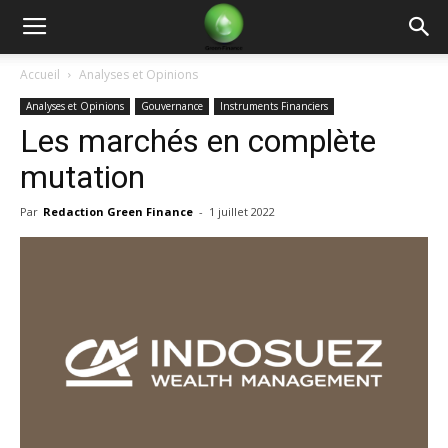
Green
Accueil
Analyses et Opinions
Analyses et Opinions
Gouvernance
Instruments Financiers
Finance
Les marchés en complète
mutation
Par
Redaction Green Finance
-
1 juillet 2022