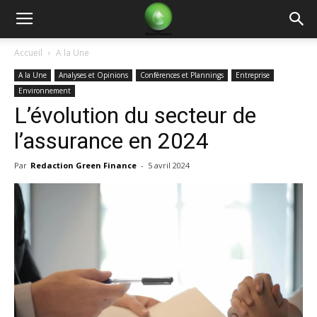
Green
Accueil
A la Une
A la Une
Analyses et Opinions
Conférences et Plannings
Entreprise
Finance
Environnement
L’évolution du secteur de
l’assurance en 2024
Par
Redaction Green Finance
-
5 avril 2024