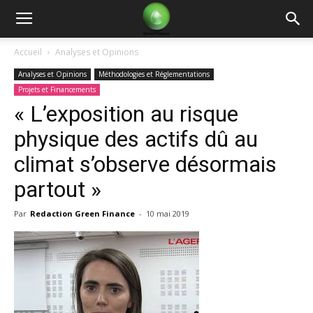
Green
Accueil
Analyses et Opinions
Analyses et Opinions
Méthodologies et Réglementations
Finance
Projets et Financements
« L’exposition au risque
physique des actifs dû au
climat s’observe désormais
partout »
Par
Redaction Green Finance
-
10 mai 2019