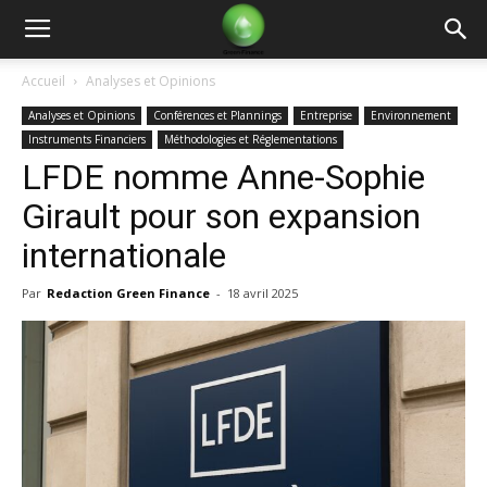
Green
Accueil
Analyses et Opinions
Analyses et Opinions
Conférences et Plannings
Entreprise
Environnement
Finance
Instruments Financiers
Méthodologies et Réglementations
LFDE nomme Anne-Sophie
Girault pour son expansion
internationale
Par
Redaction Green Finance
-
18 avril 2025