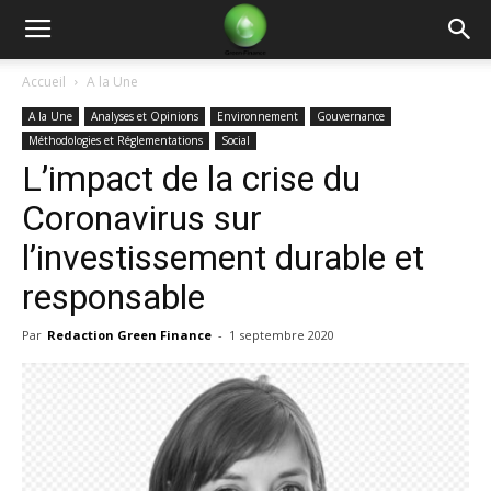
Green
Accueil
A la Une
A la Une
Analyses et Opinions
Environnement
Gouvernance
Finance
Méthodologies et Réglementations
Social
L’impact de la crise du
Coronavirus sur
l’investissement durable et
responsable
Par
Redaction Green Finance
-
1 septembre 2020