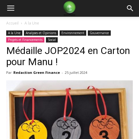
Green
Accueil
A la Une
A la Une
Analyses et Opinions
Environnement
Gouvernance
Finance
Projets et Financements
Social
Médaille JOP2024 en Carton
pour Manu !
Par
Redaction Green Finance
-
25 juillet 2024