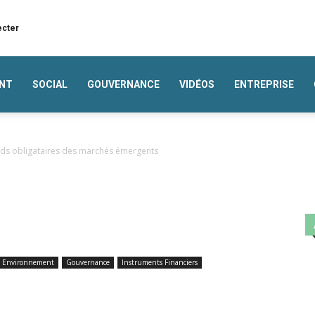
ecter
NT
SOCIAL
GOUVERNANCE
VIDÉOS
ENTREPRISE
onds obligataires des marchés émergents
Environnement
Gouvernance
Instruments Financiers