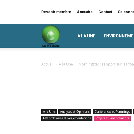
Devenir membre
Annuaire
Contact
Se conn
Green
A LA UNE
ENVIRONNEME
Finance
Accueil
A la Une
Morningstar : rapport sur les f
A la Une
Analyses et Opinions
Conférences et Plannings
Méthodologies et Réglementations
Projets et Financements