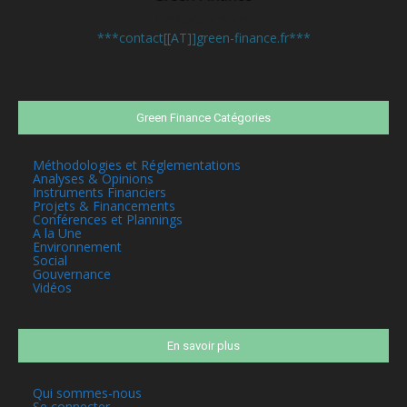
Contactez-nous:
***contact[[AT]]green-finance.fr***
Green Finance Catégories
Méthodologies et Réglementations
Analyses & Opinions
Instruments Financiers
Projets & Financements
Conférences et Plannings
A la Une
Environnement
Social
Gouvernance
Vidéos
En savoir plus
Qui sommes-nous
Se connecter