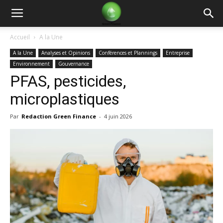
Green
Accueil
A la Une
A la Une
Analyses et Opinions
Conférences et Plannings
Entreprise
Finance
Environnement
Gouvernance
PFAS, pesticides,
microplastiques
Par
Redaction Green Finance
-
4 juin 2026